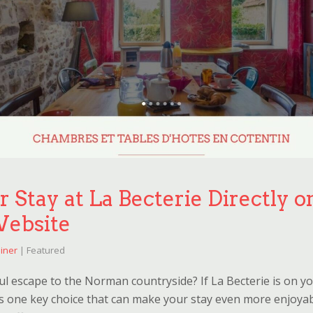
 Stay at La Becterie Directly o
Website
iner
| Featured
l escape to the Norman countryside? If La Becterie is on your
e’s one key choice that can make your stay even more enjoy