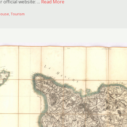
r official website: …
Read More
house
,
Tourism