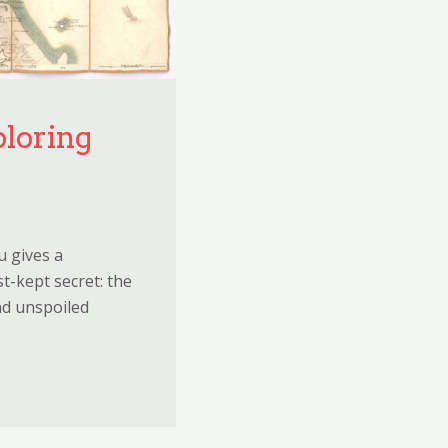
ploring
u gives a
t-kept secret: the
and unspoiled