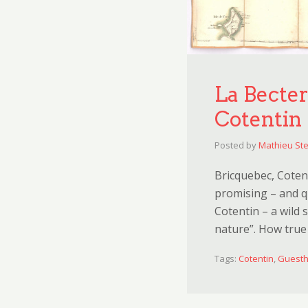
La Becter
Cotentin
Posted by
Mathieu Ste
Bricquebec, Coten
promising – and qu
Cotentin – a wild 
nature”. How tru
Tags:
Cotentin
,
Guest