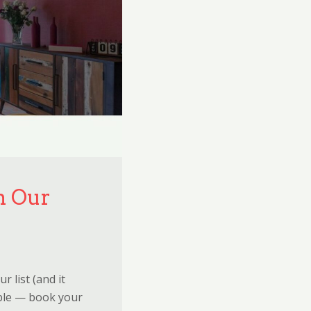
n Our
 list (and it
able — book your