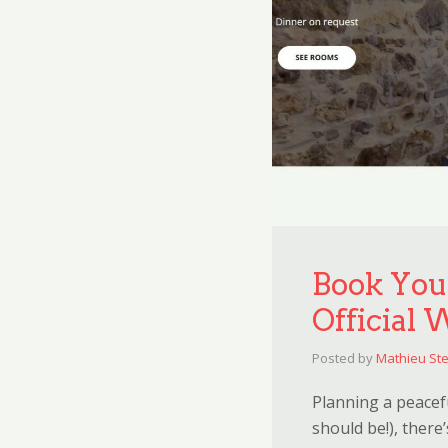
Book Your
Official 
Posted by
Mathieu Ste
Planning a peacefu
should be!), ther